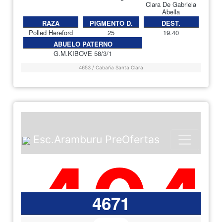
Clara De Gabriela
Abella
RAZA
PIGMENTO D.
DEST.
Polled Hereford
25
19.40
ABUELO PATERNO
G.M.KIBOVE 58/3/1
4653 / Cabaña Santa Clara
4671