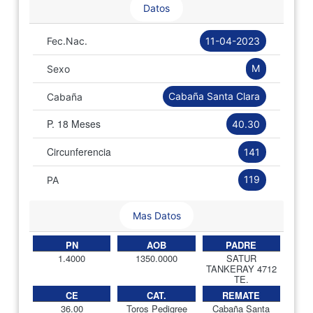
Datos
11-04-2023
Fec.Nac.
M
Sexo
Cabaña Santa Clara
Cabaña
P. 18 Meses
40.30
Circunferencia
141
119
PA
Mas Datos
PN
AOB
PADRE
1.4000
1350.0000
SATUR
TANKERAY 4712
TE.
CE
CAT.
REMATE
36.00
Toros Pedigree
Cabaña Santa