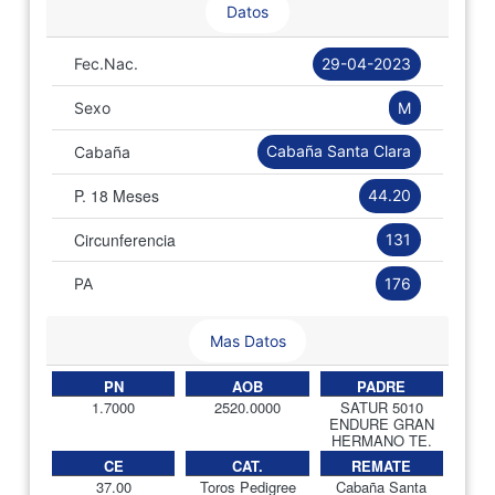
Datos
29-04-2023
Fec.Nac.
M
Sexo
Cabaña Santa Clara
Cabaña
P. 18 Meses
44.20
Circunferencia
131
176
PA
Mas Datos
PN
AOB
PADRE
1.7000
2520.0000
SATUR 5010
ENDURE GRAN
HERMANO TE.
CE
CAT.
REMATE
37.00
Toros Pedigree
Cabaña Santa