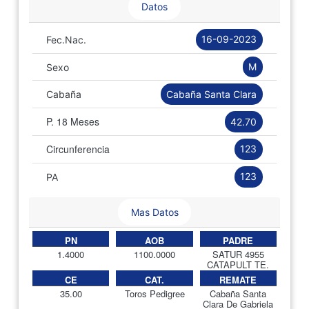
Datos
16-09-2023
Fec.Nac.
M
Sexo
Cabaña Santa Clara
Cabaña
P. 18 Meses
42.70
Circunferencia
123
123
PA
Mas Datos
PN
AOB
PADRE
1.4000
1100.0000
SATUR 4955
CATAPULT TE.
CE
CAT.
REMATE
35.00
Toros Pedigree
Cabaña Santa
Clara De Gabriela