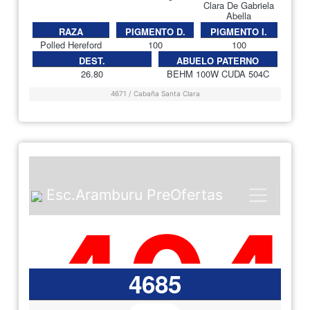
Clara De Gabriela
Abella
RAZA
PIGMENTO D.
PIGMENTO I.
Polled Hereford
100
100
DEST.
ABUELO PATERNO
26.80
BEHM 100W CUDA 504C
4671 / Cabaña Santa Clara
4685