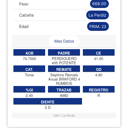
668.00
Peso
La Perdiz
Cabaña
Edad
PRIM. 23
Mas Datos
AOB
PADRE
CE
74.7000
PERDIGUERO
41.00
435 POTENTE
CAT.
REMATE
GD
Toros
Septimo Remate
4.80
Anual BRAFORD 4
RUMBOS
%GI
TRAZAB
REGISTRO
2.40
6982
R
DIENTE
2 D
1261 / La Perdiz