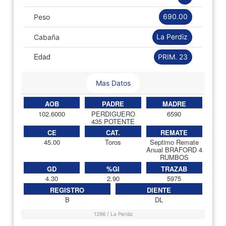
690.00
Peso
La Perdiz
Cabaña
Edad
PRIM. 23
Mas Datos
AOB
PADRE
MADRE
102.6000
PERDIGUERO
6590
435 POTENTE
CE
CAT.
REMATE
45.00
Toros
Septimo Remate
Anual BRAFORD 4
RUMBOS
GD
%GI
TRAZAB
4.30
2.90
5975
REGISTRO
DIENTE
B
DL
1296 / La Perdiz