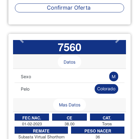
Confirmar Oferta
7560
Anterior
Siguient
Datos
M
Sexo
Colorado
Pelo
Mas Datos
FEC.NAC.
CE
CAT.
01-02-2023
38.00
Toros
REMATE
PESO NACER
Subasta Virtual Shorthorn
36